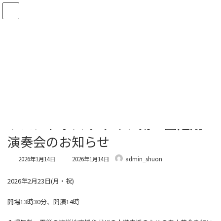
コ
ナ
ン
ビ
テ
ゲ
ン
ー
ツ
シ
お知らせ
へ
ョ
ス
ン
キ
に
ッ
移
HOME
お知らせ
イベント
プ
動
ウェントゥス クワイア第三回定期演奏会のお知らせ
ウェントゥス クワイア第三回定期
演奏会のお知らせ
最
2026年1月14日
2026年1月14日
admin_shuon
終
更
2026年2月23日(月・祝)
新
日
時
開場13時30分、開演14時
: