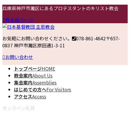
コ
ナ
兵庫県神戸市灘区にあるプロテスタントのキリスト教会
ン
ビ
教会員ページ
テ
ゲ
ン
ー
ツ
シ
お気軽にお問い合わせください。
078-861-4642
〒657-
へ
ョ
0837 神戸市灘区原田通1-3-11
ス
ン
キ
に
お問い合わせ
ッ
移
トップページ
HOME
プ
動
教会案内
About Us
集会案内
Assemblies
はじめての方へ
For Visitors
アクセス
Access
オンライン礼拝