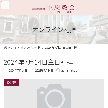
コ
ナ
ン
ビ
テ
ゲ
ン
ー
ツ
シ
へ
ョ
オンライン礼拝
ス
ン
キ
に
ッ
移
プ
動
HOME
オンライン礼拝
2024年7月14日主日礼拝
2024年7月14日主日礼拝
最
2024年7月14日
2024年7月14日
admin_shuon
終
更
新
前の記事
日
時
: