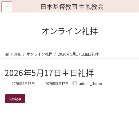
コ
ナ
ン
ビ
テ
ゲ
ン
ー
ツ
シ
オンライン礼拝
へ
ョ
ス
ン
キ
に
ッ
移
HOME
オンライン礼拝
2026年5月17日主日礼拝
プ
動
2026年5月17日主日礼拝
最
2026年5月17日
2026年5月17日
admin_shuon
終
更
新
前の記事
日
時
: