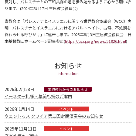
反対し、パレスチナとの平和共存の道を歩み始めるように心から願い祈
ります。(2024年3月17日 主恩教会役員会)
当教会は「パレスチナとイスラエルに関する世界教会協議会（WCC）声
明 パレスチナとイスラエルにおけるアパルトヘイト、占領、不処罰を
終わらせる呼びかけ」に連帯します。2025年8月3日主恩教会役員会 日
本基督教団ホームページ記事参照(
https://uccj.org/news/51926.html
)
お知らせ
Information
2026年2月28日
主恩教会からのお知らせ
イースター礼拝・墓前礼拝のご案内
2026年1月14日
イベント
ウェントゥス クワイア第三回定期演奏会のお知らせ
2025年11月11日
イベント
音楽礼拝のご案内