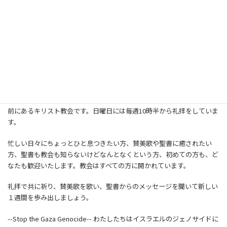
ようこそ主恩教会へ
Welcome to Shuon Church !!
主恩(しゅおん)教会は1919年に創立された、兵庫県神戸市の王子動物園
前にあるキリスト教会です。日曜日には毎週10時半から礼拝をしていま
す。
忙しい日々にちょっとひと息つきたい方、賛美歌や聖書に癒されたい
方、聖書も教会も知らないけどなんとなくという方、初めての方も、ど
なたも歓迎いたします。教会はすべての方に開かれています。
礼拝で共に祈り、賛美歌を歌い、聖書からのメッセージを聞いて新しい
１週間を歩み出しましょう。
--Stop the Gaza Genocide-- わたしたちはイスラエルのジェノサイドに