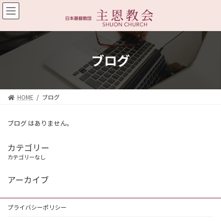
コ
ナ
ン
ビ
テ
ゲ
ン
ー
ツ
シ
へ
ョ
ブログ
ス
ン
キ
に
ッ
移
プ
動
HOME
ブログ
ブログ はありません。
カテゴリー
カテゴリーなし
アーカイブ
プライバシーポリシー