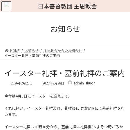
コ
ナ
ン
ビ
テ
ゲ
ン
ー
ツ
シ
お知らせ
へ
ョ
ス
ン
キ
に
ッ
移
HOME
お知らせ
主恩教会からのお知らせ
プ
動
イースター礼拝・墓前礼拝のご案内
イースター礼拝・墓前礼拝のご案内
最
2026年2月28日
2026年2月28日
admin_shuon
終
更
今年は4月5日にイースターを迎えます。
新
日
時
それに伴い、イースター礼拝及び、礼拝後には恒安園にて墓前礼拝を行
:
います。
イースター礼拝は10時30分から、墓前礼拝は礼拝後(およそ12時ごろか