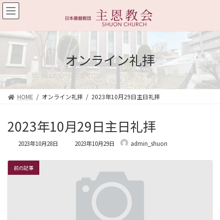
コ
ナ
ン
ビ
テ
ゲ
ン
ー
ツ
シ
へ
ョ
オンライン礼拝
ス
ン
キ
に
ッ
移
プ
動
HOME
オンライン礼拝
2023年10月29日主日礼拝
2023年10月29日主日礼拝
最
2023年10月28日
2023年10月29日
admin_shuon
終
更
新
前の記事
日
時
: