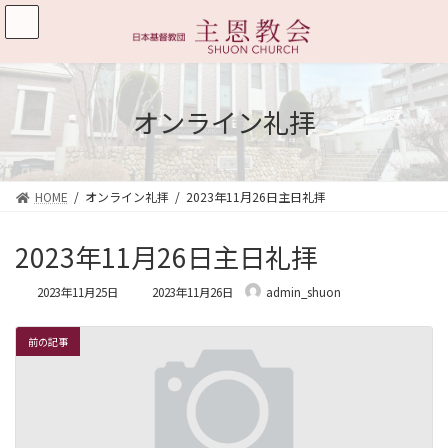
コ
ナ
ン
ビ
テ
ゲ
ン
ー
ツ
シ
へ
ョ
オンライン礼拝
ス
ン
キ
に
ッ
移
プ
動
HOME
オンライン礼拝
2023年11月26日主日礼拝
2023年11月26日主日礼拝
最
2023年11月25日
2023年11月26日
admin_shuon
終
更
新
前の記事
日
時
: