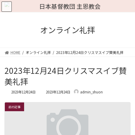
コ
ナ
ン
ビ
テ
ゲ
ン
ー
ツ
シ
オンライン礼拝
へ
ョ
ス
ン
キ
に
ッ
移
HOME
オンライン礼拝
2023年12月24日クリスマスイブ賛美礼拝
プ
動
2023年12月24日クリスマスイブ賛
美礼拝
最
2023年12月24日
2023年12月24日
admin_shuon
終
更
新
前の記事
日
時
: