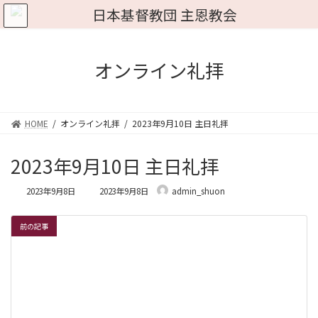
コ
ナ
ン
ビ
テ
ゲ
ン
ー
ツ
シ
オンライン礼拝
へ
ョ
ス
ン
キ
に
ッ
移
HOME
オンライン礼拝
2023年9月10日 主日礼拝
プ
動
2023年9月10日 主日礼拝
最
2023年9月8日
2023年9月8日
admin_shuon
終
更
新
前の記事
日
時
: