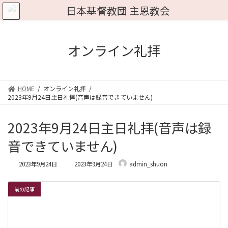
コ
ナ
ン
ビ
テ
ゲ
ン
ー
ツ
シ
オンライン礼拝
へ
ョ
ス
ン
キ
に
ッ
移
HOME
オンライン礼拝
プ
動
2023年9月24日主日礼拝(音声は録音できていません)
2023年9月24日主日礼拝(音声は録
音できていません)
最
2023年9月24日
2023年9月24日
admin_shuon
終
更
新
前の記事
日
時
: