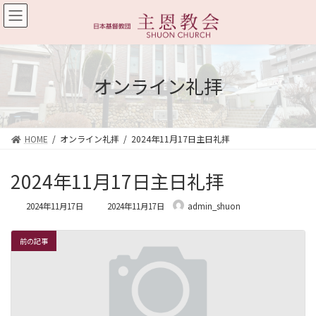
コ
ナ
ン
ビ
テ
ゲ
ン
ー
ツ
シ
へ
ョ
オンライン礼拝
ス
ン
キ
に
ッ
移
プ
動
HOME
オンライン礼拝
2024年11月17日主日礼拝
2024年11月17日主日礼拝
最
2024年11月17日
2024年11月17日
admin_shuon
終
更
新
前の記事
日
時
: