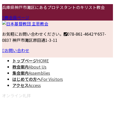
コ
ナ
兵庫県神戸市灘区にあるプロテスタントのキリスト教会
ン
ビ
教会員ページ
テ
ゲ
ン
ー
ツ
シ
お気軽にお問い合わせください。
078-861-4642
〒657-
へ
ョ
0837 神戸市灘区原田通1-3-11
ス
ン
キ
に
お問い合わせ
ッ
移
トップページ
HOME
プ
動
教会案内
About Us
集会案内
Assemblies
はじめての方へ
For Visitors
アクセス
Access
オンライン礼拝