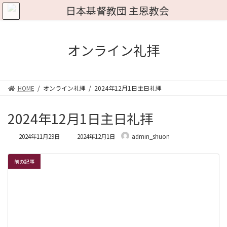
コ
ナ
ン
ビ
テ
ゲ
ン
ー
ツ
シ
オンライン礼拝
へ
ョ
ス
ン
キ
に
ッ
移
HOME
オンライン礼拝
2024年12月1日主日礼拝
プ
動
2024年12月1日主日礼拝
最
2024年11月29日
2024年12月1日
admin_shuon
終
更
新
前の記事
日
時
: