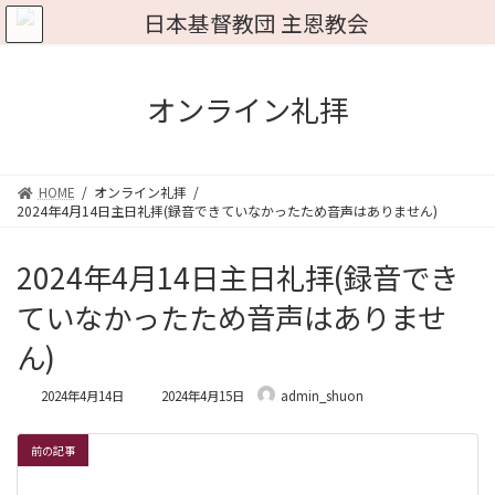
コ
ナ
ン
ビ
テ
ゲ
ン
ー
ツ
シ
オンライン礼拝
へ
ョ
ス
ン
キ
に
ッ
移
HOME
オンライン礼拝
プ
動
2024年4月14日主日礼拝(録音できていなかったため音声はありません)
2024年4月14日主日礼拝(録音でき
ていなかったため音声はありませ
ん)
最
2024年4月14日
2024年4月15日
admin_shuon
終
更
新
前の記事
日
時