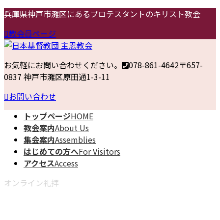
コ
ナ
兵庫県神戸市灘区にあるプロテスタントのキリスト教会
ン
ビ
教会員ページ
テ
ゲ
ン
ー
ツ
シ
お気軽にお問い合わせください。
078-861-4642
〒657-
へ
ョ
0837 神戸市灘区原田通1-3-11
ス
ン
キ
に
お問い合わせ
ッ
移
トップページ
HOME
プ
動
教会案内
About Us
集会案内
Assemblies
はじめての方へ
For Visitors
アクセス
Access
オンライン礼拝