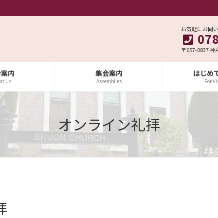
お気軽にお問
07
〒657-0837 
会案内
集会案内
はじめ
ut Us
Assemblies
For Vi
オンライン礼拝
拝