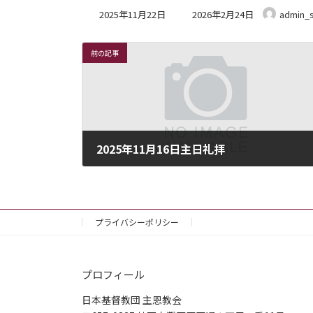
最
2025年11月22日
2026年2月24日
admin_
終
更
新
前の記事
日
時
:
2025年11月16日主日礼拝
2025年11月16日
プライバシーポリシー
プロフィール
日本基督教団 主恩教会