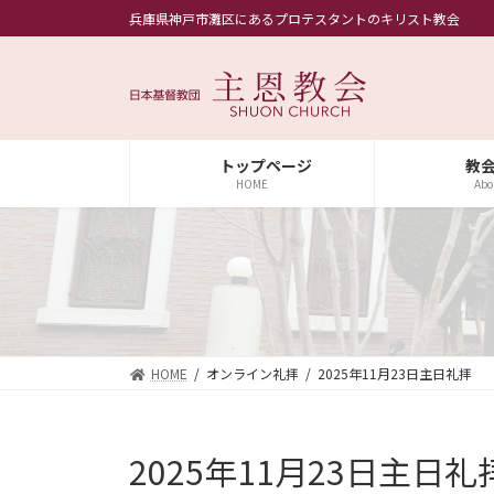
コ
ナ
兵庫県神戸市灘区にあるプロテスタントのキリスト教会
ン
ビ
テ
ゲ
ン
ー
ツ
シ
へ
ョ
ス
ン
トップページ
教
キ
に
HOME
Abo
ッ
移
プ
動
HOME
オンライン礼拝
2025年11月23日主日礼拝
2025年11月23日主日礼