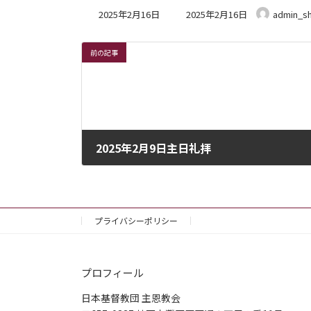
最
2025年2月16日
2025年2月16日
admin_s
終
更
新
前の記事
日
時
:
2025年2月9日主日礼拝
2025年2月8日
プライバシーポリシー
プロフィール
日本基督教団 主恩教会