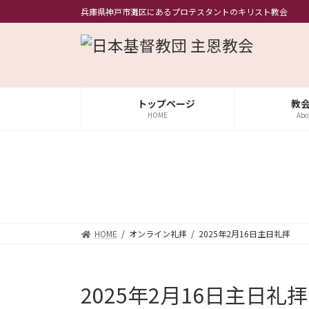
コ
ナ
兵庫県神戸市灘区にあるプロテスタントのキリスト教会
ン
ビ
テ
ゲ
ン
ー
ツ
シ
へ
ョ
ス
ン
トップページ
教
キ
に
HOME
Abo
ッ
移
プ
動
HOME
オンライン礼拝
2025年2月16日主日礼拝
2025年2月16日主日礼拝