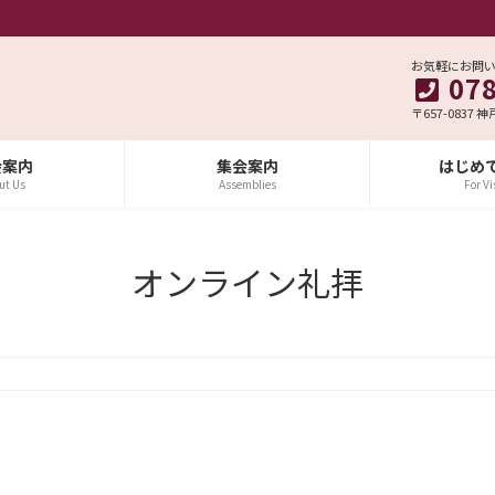
お気軽にお問
07
〒657-0837 
会案内
集会案内
はじめ
ut Us
Assemblies
For Vi
オンライン礼拝