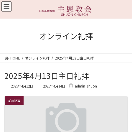
コ
ナ
ン
ビ
テ
ゲ
ン
ー
ツ
シ
へ
ョ
オンライン礼拝
ス
ン
キ
に
ッ
移
プ
動
HOME
オンライン礼拝
2025年4月13日主日礼拝
2025年4月13日主日礼拝
最
2025年4月12日
2025年4月14日
admin_shuon
終
更
新
前の記事
日
時
: