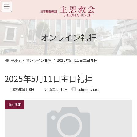
コ
ナ
ン
ビ
テ
ゲ
ン
ー
ツ
シ
へ
ョ
オンライン礼拝
ス
ン
キ
に
ッ
移
プ
動
HOME
オンライン礼拝
2025年5月11日主日礼拝
2025年5月11日主日礼拝
最
2025年5月10日
2025年5月12日
admin_shuon
終
更
新
前の記事
日
時
: