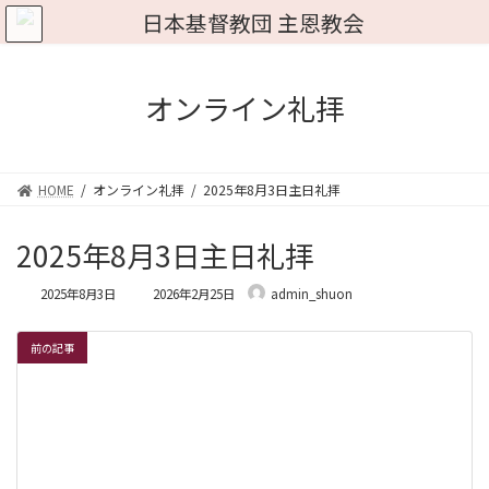
コ
ナ
ン
ビ
テ
ゲ
ン
ー
ツ
シ
オンライン礼拝
へ
ョ
ス
ン
キ
に
ッ
移
HOME
オンライン礼拝
2025年8月3日主日礼拝
プ
動
2025年8月3日主日礼拝
最
2025年8月3日
2026年2月25日
admin_shuon
終
更
新
前の記事
日
時
: