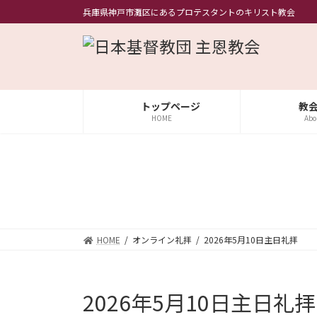
コ
ナ
兵庫県神戸市灘区にあるプロテスタントのキリスト教会
ン
ビ
テ
ゲ
ン
ー
ツ
シ
へ
ョ
ス
ン
トップページ
教
キ
に
HOME
Abo
ッ
移
プ
動
HOME
オンライン礼拝
2026年5月10日主日礼拝
2026年5月10日主日礼拝