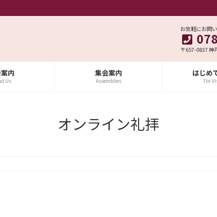
お気軽にお問
07
〒657-0837 
会案内
集会案内
はじめ
ut Us
Assemblies
For Vi
オンライン礼拝