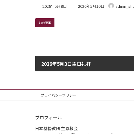
最
2026年5月8日
2026年5月10日
admin_sh
終
更
新
前の記事
日
時
:
2026年5月3日主日礼拝
2026年5月2日
プライバシーポリシー
プロフィール
日本基督教団 主恩教会